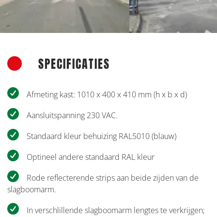
Vorige
V
SPECIFICATIES
Afmeting kast: 1010 x 400 x 410 mm (h x b x d)
Aansluitspanning 230 VAC.
Standaard kleur behuizing RAL5010 (blauw)
Optineel andere standaard RAL kleur
Rode reflecterende strips aan beide zijden van de
slagboomarm.
In verschlillende slagboomarm lengtes te verkrijgen;