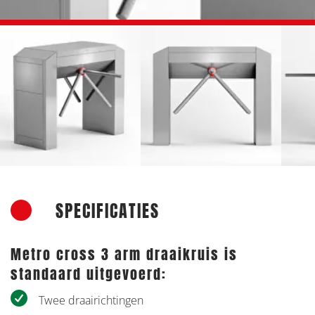
FOTO
ALBUM
OVERSLAAN
Vorige
V
SPECIFICATIES
Metro cross 3 arm draaikruis is
standaard uitgevoerd:
Twee draairichtingen