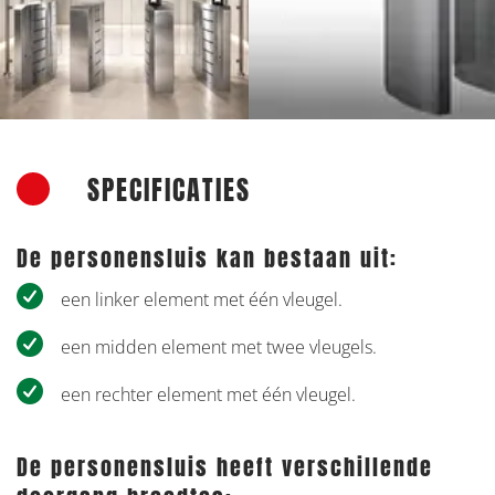
Vorige
V
SPECIFICATIES
De personensluis kan bestaan uit:
een linker element met één vleugel.
een midden element met twee vleugels.
een rechter element met één vleugel.
De personensluis heeft verschillende